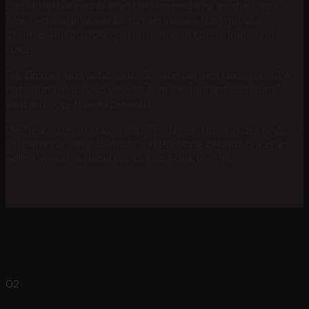
Das Hotel Neumühle liegt bei Hammelburg an der Saale.
Alte Fachwerkhäuser bilden ein kleines Dorf mit viel
Charme. Auf 20.000 qm Natur finden Gäste Ruhe und
Luxus.
Die Zimmer sind schön, der Service nah am Gast. Der SPA
hat Sauna, Pool und viel Platz. Im Restaurant „Scheune"
wird auf Top-Niveau gekocht.
Die Neumühle ist das einzige 5-Sterne-Hotel in der Region.
Ich habe die neue Website mit Buchung gebaut. Sie zeigt
online, was das Hotel vor Ort so stark macht.
02