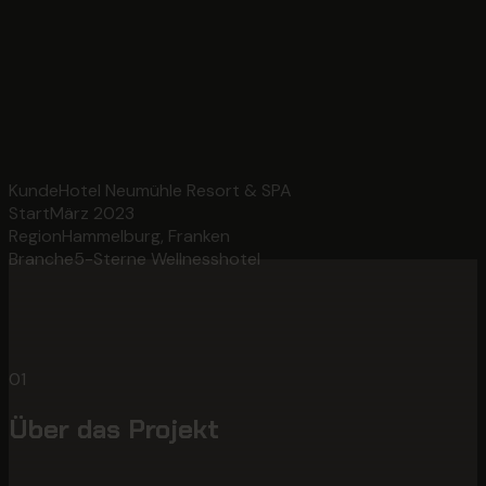
Kunde
Hotel Neumühle Resort & SPA
Start
März 2023
Region
Hammelburg, Franken
Branche
5-Sterne Wellnesshotel
01
Über das Projekt