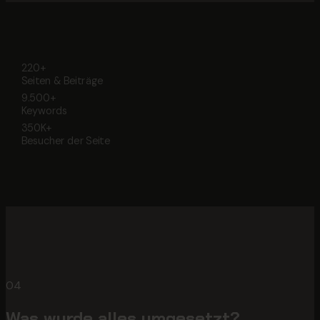
220+
Seiten & Beiträge
9.500+
Keywords
350K+
Besucher der Seite
04
Was wurde alles umgesetzt?